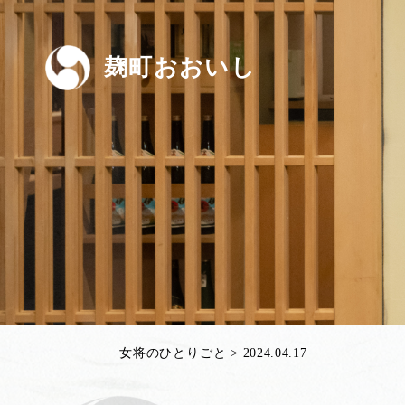
麹町おおいし
女将のひとりごと
>
2024.04.17