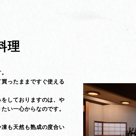
料理
す。
て買ったままですぐ使える
みをしておりますのは、や
きたい一心からなのです。
冷凍も天然も熟成の度合い