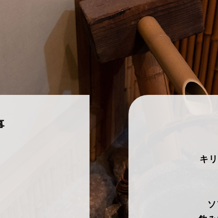
事
キリ
ソ