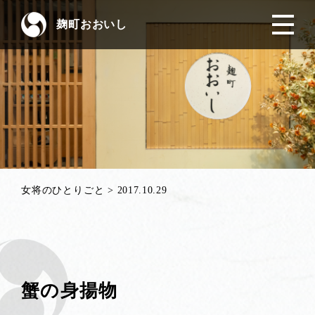
麹町おおいし
女将のひとりごと
>
2017.10.29
蟹の身揚物