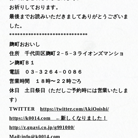
お祈りしております。
最後までお読みいただきましてありがとうございま
した。
*****************************
麹町おおいし
住所 千代田区麹町２−５−３ライオンズマンショ
ン麹町Ｂ１
電話 ０３−３２６４−００８６
営業時間 １８時〜２２時ごろ
休日 土日祭日（ただしご予約時には営業いたしま
す）
TWITTER
https://twitter.com/AkiOoishi/
https://k0014.com ←新しくなりました！
http://r.gnavi.co.jp/g991000/
Mail:info@k0014.com